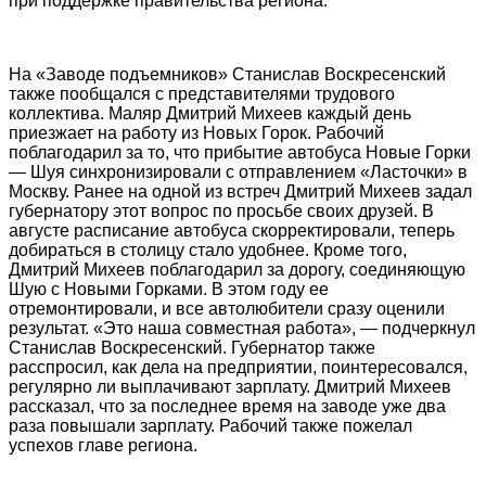
при поддержке правительства региона.
На «Заводе подъемников» Станислав Воскресенский
также пообщался с представителями трудового
коллектива. Маляр Дмитрий Михеев каждый день
приезжает на работу из Новых Горок. Рабочий
поблагодарил за то, что прибытие автобуса Новые Горки
— Шуя синхронизировали с отправлением «Ласточки» в
Москву. Ранее на одной из встреч Дмитрий Михеев задал
губернатору этот вопрос по просьбе своих друзей. В
августе расписание автобуса скорректировали, теперь
добираться в столицу стало удобнее. Кроме того,
Дмитрий Михеев поблагодарил за дорогу, соединяющую
Шую с Новыми Горками. В этом году ее
отремонтировали, и все автолюбители сразу оценили
результат. «Это наша совместная работа», — подчеркнул
Станислав Воскресенский. Губернатор также
расспросил, как дела на предприятии, поинтересовался,
регулярно ли выплачивают зарплату. Дмитрий Михеев
рассказал, что за последнее время на заводе уже два
раза повышали зарплату. Рабочий также пожелал
успехов главе региона.