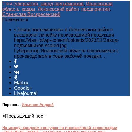
Тэги:
губернатор
,
завод подъемников
,
Ивановская
область
,
кадры
,
Лежневский район
,
предприятия
,
Станислав Воскресенский
Поделиться
«Завод подъемников» в Лежневском районе
расширяет линейку производимой продукции
https://vlast.io/wp-content/uploads/2023/11/Завод-
подъемников-scaled.jpg
Губернатор Ивановской области ознакомился с
производством в ходе рабочей поездки.…
Mail.ru
Google+
Livejournal
Персоны:
Ильичев Андрей
Предыдущий пост
На международном конкурсе по инклюзивной хореографии