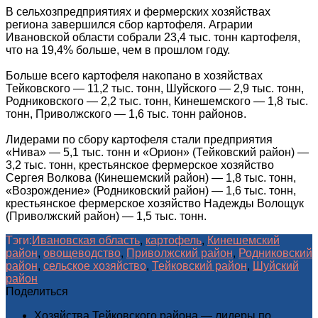
В сельхозпредприятиях и фермерских хозяйствах
региона завершился сбор картофеля. Аграрии
Ивановской области собрали 23,4 тыс. тонн картофеля,
что на 19,4% больше, чем в прошлом году.
Больше всего картофеля накопано в хозяйствах
Тейковского — 11,2 тыс. тонн, Шуйского — 2,9 тыс. тонн,
Родниковского — 2,2 тыс. тонн, Кинешемского — 1,8 тыс.
тонн, Приволжского — 1,6 тыс. тонн районов.
Лидерами по сбору картофеля стали предприятия
«Нива» — 5,1 тыс. тонн и «Орион» (Тейковский район) —
3,2 тыс. тонн, крестьянское фермерское хозяйство
Сергея Волкова (Кинешемский район) — 1,8 тыс. тонн,
«Возрождение» (Родниковский район) — 1,6 тыс. тонн,
крестьянское фермерское хозяйство Надежды Волощук
(Приволжский район) — 1,5 тыс. тонн.
Тэги:
Ивановская область
,
картофель
,
Кинешемский
район
,
овощеводство
,
Приволжский район
,
Родниковский
район
,
сельское хозяйство
,
Тейковский район
,
Шуйский
район
Поделиться
Хозяйства Тейковского района — лидеры по