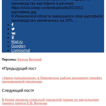
производству картофеля в регионе
https://vlast.io/wp-content/uploads/2023/11/
картофель.jpg
В Ивановской области завершился сбор картофеля:
производство увеличилось на 20%.…
Mail.ru
Google+
Livejournal
Персоны:
Катков Виталий
Предыдущий пост
«Завод подъемников» в Лежневском районе расширяет линейку
производимой продукции
Следующий пост
В Кохме провели открытый городской турнир по настольному
теннису памяти Е.В. Волкова