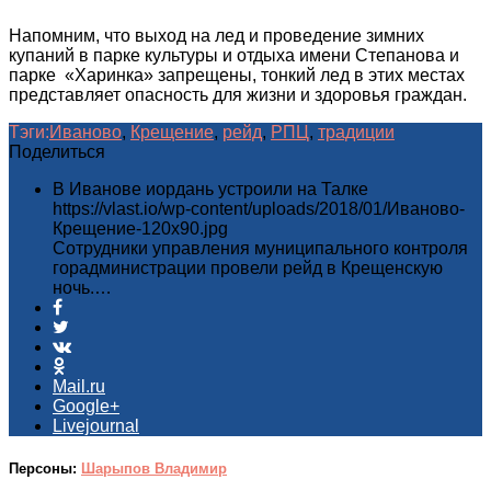
Напомним, что выход на лед и проведение зимних
купаний в парке культуры и отдыха имени Степанова и
парке «Харинка» запрещены, тонкий лед в этих местах
представляет опасность для жизни и здоровья граждан.
Тэги:
Иваново
,
Крещение
,
рейд
,
РПЦ
,
традиции
Поделиться
В Иванове иордань устроили на Талке
https://vlast.io/wp-content/uploads/2018/01/Иваново-
Крещение-120x90.jpg
Сотрудники управления муниципального контроля
горадминистрации провели рейд в Крещенскую
ночь.…
Mail.ru
Google+
Livejournal
Персоны:
Шарыпов Владимир