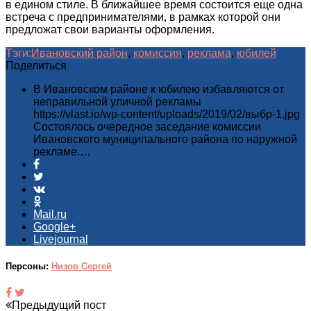
в едином стиле. В ближайшее время состоится еще одна
встреча с предпринимателями, в рамках которой они
предложат свои варианты оформления.
Тэги:
Ивановский район
,
комиссия
,
реклама
,
юбилей
Поделиться
В Ивановском районе к юбилею избавляются от
неправильной уличной рекламы
https://vlast.io/wp-content/uploads/2019/02/выбр-1.jpg
Состоялось очередное заседание комиссии
Ивановского муниципального района по наружной
рекламе.…
Mail.ru
Google+
Livejournal
Персоны:
Низов Сергей
Предыдущий пост