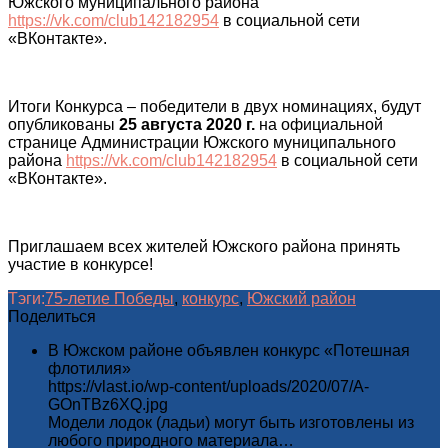
Южского муниципального района
https://vk.com/club142182954
в социальной сети
«ВКонтакте».
Итоги Конкурса – победители в двух номинациях, будут
опубликованы
25 августа 2020 г.
на официальной
странице Администрации Южского муниципального
района
https://vk.com/club142182954
в социальной сети
«ВКонтакте».
Приглашаем всех жителей Южского района принять
участие в конкурсе!
Тэги:
75-летие Победы
,
конкурс
,
Южский район
Поделиться
В Южском районе объявлен конкурс «Потешная
флотилия»
https://vlast.io/wp-content/uploads/2020/07/A-
GOnTBz6XQ.jpg
Модели лодок (ладьи) могут быть изготовлены из
любого природного материала…