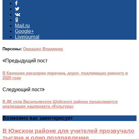
Mail.ru
Google+
Livejournal
Персоны:
Оврашко Владимир
Предыдущий пост
В Кинешме расширен перечень дорог, подлежащих ремонту в
2020 году
Следующий пост
В ДК села Васильевское Шуйского района продолжается
реализация нацпроекта «Культура»
Возможно вас заинтересует
В Южском районе для учителей прозвучало
тысяча и одно поздравление