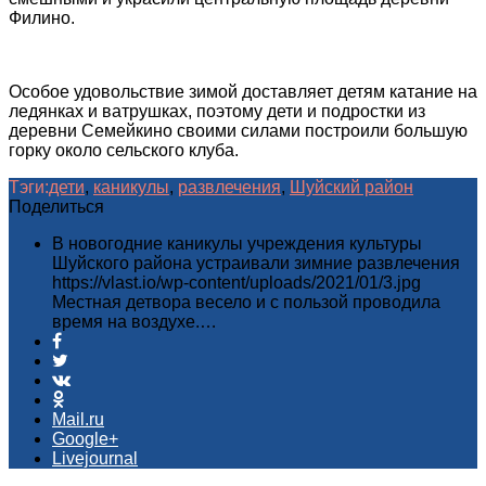
Филино.
Особое удовольствие зимой доставляет детям катание на
ледянках и ватрушках, поэтому дети и подростки из
деревни Семейкино своими силами построили большую
горку около сельского клуба.
Тэги:
дети
,
каникулы
,
развлечения
,
Шуйский район
Поделиться
В новогодние каникулы учреждения культуры
Шуйского района устраивали зимние развлечения
https://vlast.io/wp-content/uploads/2021/01/3.jpg
Местная детвора весело и с пользой проводила
время на воздухе.…
Mail.ru
Google+
Livejournal