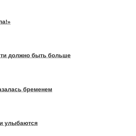
ла!»
сти должно быть больше
казалась бременем
ди улыбаются