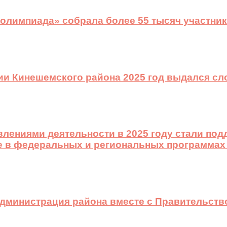
 олимпиада» собрала более 55 тысяч участник
ии Кинешемского района 2025 год выдался с
лениями деятельности в 2025 году стали подд
е в федеральных и региональных программах
 администрация района вместе с Правительст