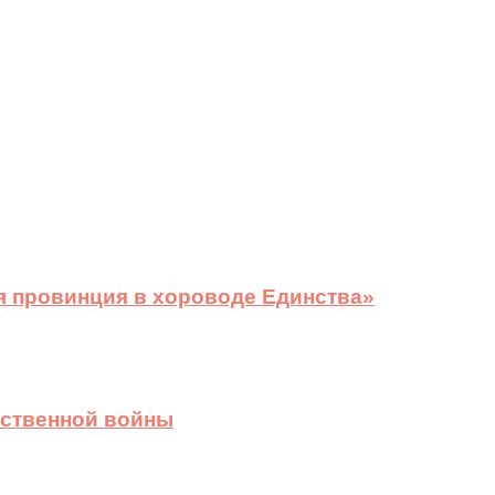
я провинция в хороводе Единства»
ественной войны