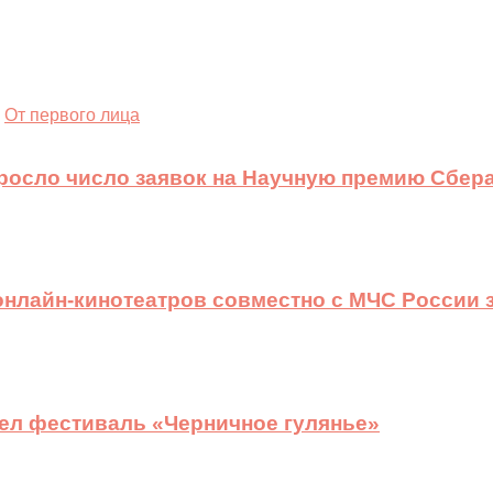
От первого лица
ыросло число заявок на Научную премию Сбера
 онлайн-кинотеатров совместно с МЧС России
ел фестиваль «Черничное гулянье»