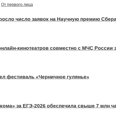
От первого лица
ыросло число заявок на Научную премию Сбера
 онлайн-кинотеатров совместно с МЧС России
ел фестиваль «Черничное гулянье»
ома» за ЕГЭ-2026 обеспечила свыше 7 млн ч