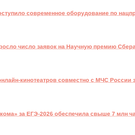
оступило современное оборудование по нацп
ыросло число заявок на Научную премию Сбера
 онлайн-кинотеатров совместно с МЧС России
ома» за ЕГЭ-2026 обеспечила свыше 7 млн ч