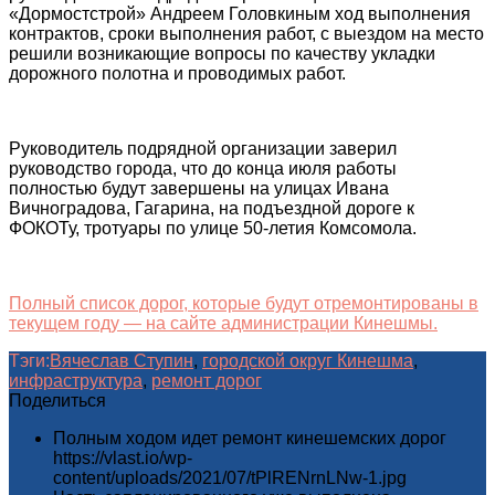
«Дормостстрой» Андреем Головкиным ход выполнения
контрактов, сроки выполнения работ, с выездом на место
решили возникающие вопросы по качеству укладки
дорожного полотна и проводимых работ.
Руководитель подрядной организации заверил
руководство города, что до конца июля работы
полностью будут завершены на улицах Ивана
Вичноградова, Гагарина, на подъездной дороге к
ФОКОТу, тротуары по улице 50-летия Комсомола.
Полный список дорог, которые будут отремонтированы в
текущем году — на сайте администрации Кинешмы.
Тэги:
Вячеслав Ступин
,
городской округ Кинешма
,
инфраструктура
,
ремонт дорог
Поделиться
Полным ходом идет ремонт кинешемских дорог
https://vlast.io/wp-
content/uploads/2021/07/tPlRENrnLNw-1.jpg