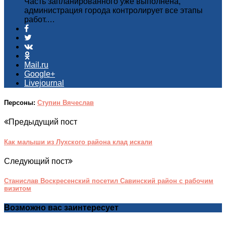
Часть запланированного уже выполнена,
администрация города контролирует все этапы
работ.…
Mail.ru
Google+
Livejournal
Персоны:
Ступин Вячеслав
Предыдущий пост
Как малыши из Лухского района клад искали
Следующий пост
Станислав Воскресенский посетил Савинский район с рабочим
визитом
Возможно вас заинтересует