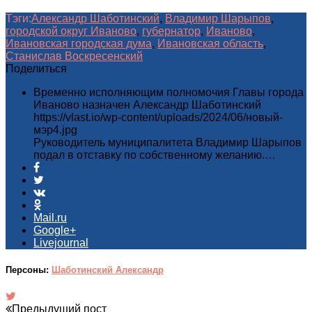
Тэги:
Александр Шаботинский
,
Владимир Шарыпов
,
городской округ Иваново
,
губернатор
,
Иваново
,
Ивановская городская дума
,
Ивановская область
,
Станислав Воскресенский
Поделиться
Временно исполняющим полномочия Главы города
Иваново назначен Александр Шаботинский
https://vlast.io/wp-content/uploads/2024/06/новый-
мэр4.jpg
Руководитель муниципалитета Владимир Шарыпов
подал в отставку по собственному желанию.…
Mail.ru
Google+
Livejournal
Персоны:
Шаботинский Александр
Предыдущий пост