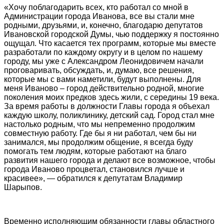
«Хочу поблагодарить всех, кто работал со мной в
Администрации города Иванова, все вы стали мне
родными, друзьями, и, конечно, благодарю депутатов
Ивановской городской Думы, чью поддержку я постоянно
ощущал. Что касается тех программ, которые мы вместе
разработали по каждому округу и в целом по нашему
городу, мы уже с Александром Леонидовичем начали
проговаривать, обсуждать, и, думаю, все решения,
которые мы с вами наметили, будут выполнены. Для
меня Иваново – город действительно родной, многие
поколения моих предков здесь жили, с середины 19 века.
За время работы в должности Главы города я объехал
каждую школу, поликлинику, детский сад. Город стал мне
настолько родным, что мы непременно продолжим
совместную работу. Где бы я ни работал, чем бы ни
занимался, мы продолжим общение, я всегда буду
помогать тем людям, которые работают на благо
развития нашего города и делают все возможное, чтобы
города Иваново процветал, становился лучше и
красивее», — обратился к депутатам Владимир
Шарыпов.
Временно исполняющим обязанности главы областного