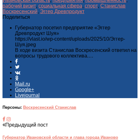
Ивановская область
,
предприятия
,
промышленность
,
рабочий визит
,
социальная сфера
,
спорт
,
Станислав
Воскресенский
,
Эггер Древпродукт
Поделиться
Губернатор посетил предприятие «Эггер
Древпродукт Шуя»
https://vlast.io/wp-content/uploads/2025/10/Эггер-
Шуя.jpeg
В ходе визита Станислав Воскресенский ответил на
вопросы трудового коллектива.…
Mail.ru
Google+
Livejournal
Персоны:
Воскресенский Станислав
Предыдущий пост
Губернатор Ивановской области и глава города Иваново