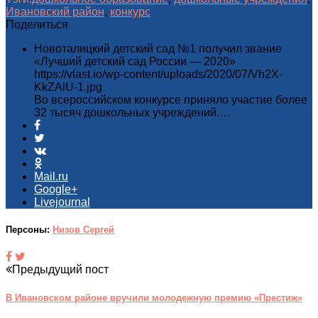
Ивановский район
,
конкурс
Поделиться
Новоталицкий детский сад №1 получил звание
«Лучший детский сад России — 2020»
https://vlast.io/wp-content/uploads/2020/07/Vh2X-
KkZAlU-1.jpg
Во всероссийском конкурсе приняло участие более
32 тысяч дошкольных учреждений.…
Mail.ru
Google+
Livejournal
Персоны:
Низов Сергей
Предыдущий пост
В Ивановском районе вручили молодежную премию «Престиж»