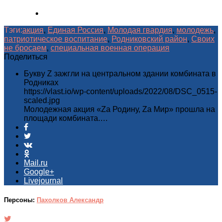
Тэги:
акция
,
Единая Россия
,
Молодая гвардия
,
молодежь
,
патриотическое воспитание
,
Родниковский район
,
Своих
не бросаем
,
специальная военная операция
Поделиться
Букву Z зажгли на центральном здании комбината в
Родниках
https://vlast.io/wp-content/uploads/2022/08/DSC_0515-
scaled.jpg
Молодежная акция «Za Родину, Za Мир» прошла на
площади комбината.…
Mail.ru
Google+
Livejournal
Персоны:
Пахолков Александр