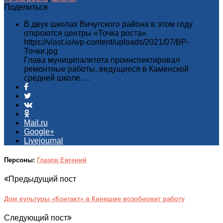
Поделиться
В двух школах Вичугского района в этом году
откроются центры «Точка роста»
https://vlast.io/wp-content/uploads/2021/07/ВР-
Точки.jpg
Глава муниципалитета проинспектировал
ремонтные работы, ведущиеся в Каменской
средней школе.…
Mail.ru
Google+
Livejournal
Персоны:
Глазов Евгений
Предыдущий пост
Дом культуры «Контакт» в Кинешме возобновит работу
Следующий пост