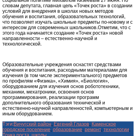
социальной политике Михаилом Кизеевым 27 июня. По
словам депутата, главная цель «Точек роста» в создании
условий для внедрения в школах новых методов
обучения и воспитания, образовательных технологий,
что позволяет изучать школьные предметы по-новому и с
интересом для современных школьников.Отметим, что с
этого года начинается создание «Точек роста» новой
направленности – естественно-научной и
технологической.
Образовательные учреждения оснастят средствами
обучения и воспитания, расходными материалами для
изучения (в том числе экспериментального) предметов
по профилям «Физика», «Химия», «Биология»,
оборудованием для изучения основ робототехники,
механики, мехатроники, освоения основ
программирования, реализации программ
дополнительного образования технической и
естественно-научной направленностей, компьютерным и
иным оборудованием.
Тэги:
Вичугский район
,
Евгений Глазов
,
Каменское
городское поселение
,
образование
,
ремонт
,
технологии
,
Точка роста
,
школы