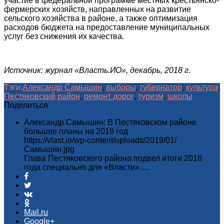
участие в федеральной программе местных крестьянско-
фермерских хозяйств, направленных на развитие
сельского хозяйства в районе, а также оптимизация
расходов бюджета на предоставление муниципальных
услуг без снижения их качества.
Источник: журнал «Власть.ИО», декабрь, 2018 г.
Тэги:
Александр Самышин
,
выборы
,
губернатор
,
культура
,
Пестяковский район
,
ремонт дорог
,
туризм
,
школы
Поделиться
Александр Самышин: В Пестяковском районе
большие планы на 2019 год
https://vlast.io/wp-content/uploads/2019/01/
Самышин.jpg
Глава Пестяковского района подвел итоги 2018
года специально для «Власти».…
Mail.ru
Google+