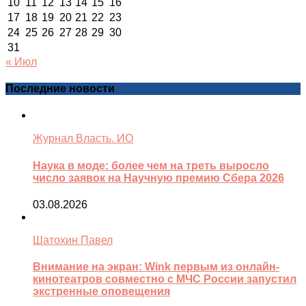
10
11
12
13
14
15
16
17
18
19
20
21
22
23
24
25
26
27
28
29
30
31
« Июл
Последние новости
Журнал Власть. ИО
Наука в моде: более чем на треть выросло
число заявок на Научную премию Сбера 2026
03.08.2026
Шатохин Павел
Внимание на экран: Wink первым из онлайн-
кинотеатров совместно с МЧС России запустил
экстренные оповещения