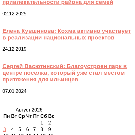
привлекательности района для семей
02.12.2025
Елена Кувшинова: Кохма активно участвует
в реализации национальных проектов
24.12.2019
Сергей Васютинский: Благоустроен парк в
центре поселка, который уже стал местом
притяжения для ильинцев
07.01.2024
Август 2026
Пн
Вт
Ср
Чт
Пт
Сб
Вс
1
2
3
4
5
6
7
8
9