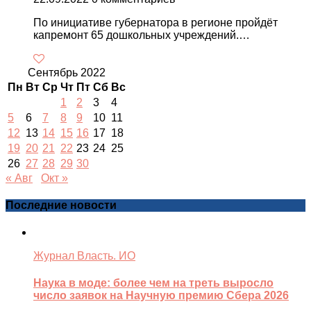
По инициативе губернатора в регионе пройдёт
капремонт 65 дошкольных учреждений.…
Сентябрь 2022
Пн
Вт
Ср
Чт
Пт
Сб
Вс
1
2
3
4
5
6
7
8
9
10
11
12
13
14
15
16
17
18
19
20
21
22
23
24
25
26
27
28
29
30
« Авг
Окт »
Последние новости
Журнал Власть. ИО
Наука в моде: более чем на треть выросло
число заявок на Научную премию Сбера 2026