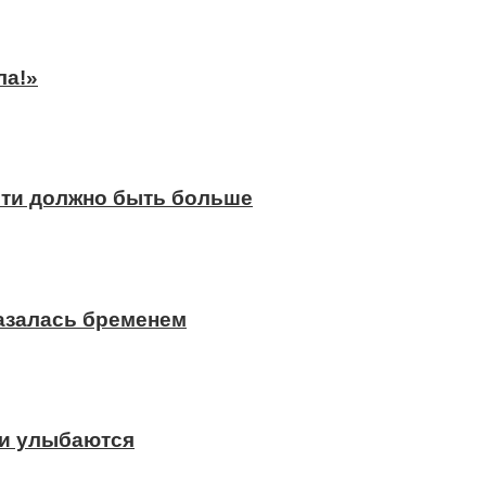
ла!»
сти должно быть больше
казалась бременем
ди улыбаются