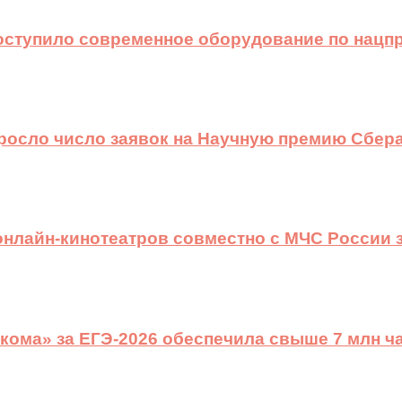
оступило современное оборудование по нацп
ыросло число заявок на Научную премию Сбера
 онлайн-кинотеатров совместно с МЧС России
ома» за ЕГЭ-2026 обеспечила свыше 7 млн ч