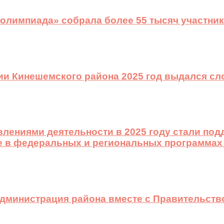
 олимпиада» собрала более 55 тысяч участник
ии Кинешемского района 2025 год выдался с
лениями деятельности в 2025 году стали подд
е в федеральных и региональных программах
 администрация района вместе с Правительст