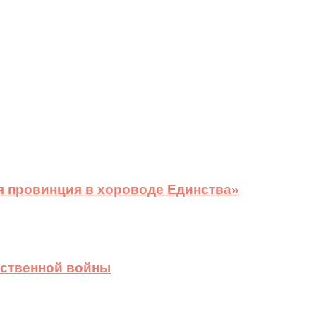
я провинция в хороводе Единства»
ественной войны