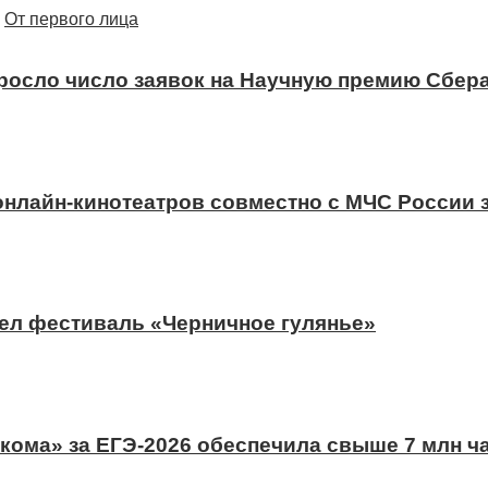
От первого лица
ыросло число заявок на Научную премию Сбера
 онлайн-кинотеатров совместно с МЧС России
ел фестиваль «Черничное гулянье»
ома» за ЕГЭ-2026 обеспечила свыше 7 млн ч