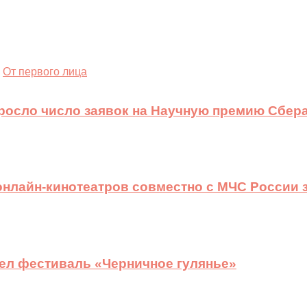
От первого лица
ыросло число заявок на Научную премию Сбера
 онлайн-кинотеатров совместно с МЧС России
ел фестиваль «Черничное гулянье»