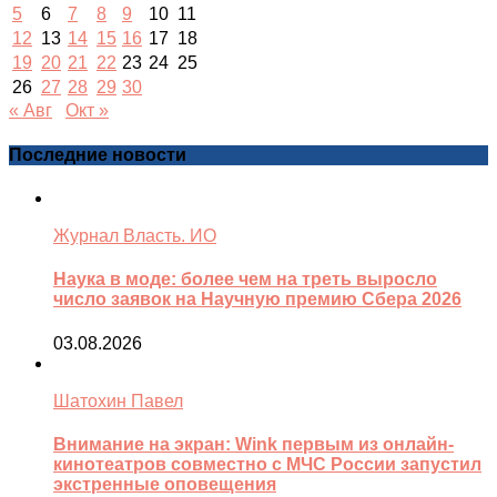
5
6
7
8
9
10
11
12
13
14
15
16
17
18
19
20
21
22
23
24
25
26
27
28
29
30
« Авг
Окт »
Последние новости
Журнал Власть. ИО
Наука в моде: более чем на треть выросло
число заявок на Научную премию Сбера 2026
03.08.2026
Шатохин Павел
Внимание на экран: Wink первым из онлайн-
кинотеатров совместно с МЧС России запустил
экстренные оповещения