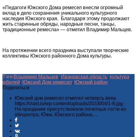
«Педагоги Южского Дома ремесел внесли огромный
вклад в дело сохранения уникального культурного
наследия Южского края. Благодаря этому продолжают
жить старинные обряды, народные песни, танцы,
традиционные ремесла» — отметил Владимир Мальцев.
На протяжении всего праздника выступали творческие
коллективы Южского районного Дома культуры.
Тэги:
Владимир Мальцев
,
Ивановская область
,
культура
,
юбилей
,
Южский Дом ремесел
,
Южский район
Поделиться
Южский дом ремесел отметил четверть века
https://vlast.io/wp-content/uploads/2018/04/1-8.jpg
На празднике присутствовали почетные гости из
облцентра, Южи, Южского района.…