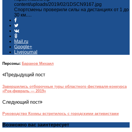
content/uploads/2019/02/1DSCN9167.jpg
Спортсмены проверили силы на дистанциях от 1 до
30 км.…
Mail.ru
Google+
Livejournal
Персоны:
Баранов Михаил
Предыдущий пост
Завершились отборочные туры областного фестиваля-конкурса
«Рок-февраль — 2019»
Следующий пост
Руководство Кохмы встретилось с городскими активистами
Возможно вас заинтересует