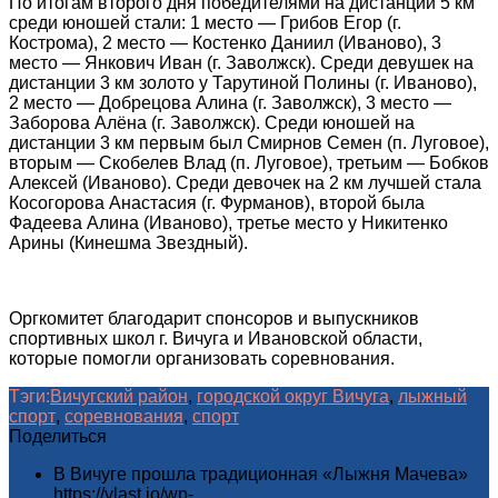
По итогам второго дня победителями на дистанции 5 км
среди юношей стали: 1 место — Грибов Егор (г.
Кострома), 2 место — Костенко Даниил (Иваново), 3
место — Янкович Иван (г. Заволжск). Среди девушек на
дистанции 3 км золото у Тарутиной Полины (г. Иваново),
2 место — Добрецова Алина (г. Заволжск), 3 место —
Заборова Алёна (г. Заволжск). Среди юношей на
дистанции 3 км первым был Смирнов Семен (п. Луговое),
вторым — Скобелев Влад (п. Луговое), третьим — Бобков
Алексей (Иваново). Среди девочек на 2 км лучшей стала
Косогорова Анастасия (г. Фурманов), второй была
Фадеева Алина (Иваново), третье место у Никитенко
Арины (Кинешма Звездный).
Оргкомитет благодарит спонсоров и выпускников
спортивных школ г. Вичуга и Ивановской области,
которые помогли организовать соревнования.
Тэги:
Вичугский район
,
городской округ Вичуга
,
лыжный
спорт
,
соревнования
,
спорт
Поделиться
В Вичуге прошла традиционная «Лыжня Мачева»
https://vlast.io/wp-