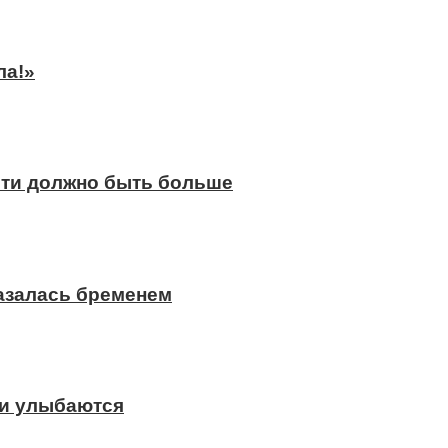
ла!»
сти должно быть больше
казалась бременем
ди улыбаются