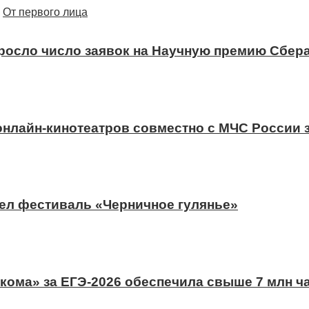
От первого лица
ыросло число заявок на Научную премию Сбера
 онлайн-кинотеатров совместно с МЧС России
ел фестиваль «Черничное гулянье»
ома» за ЕГЭ-2026 обеспечила свыше 7 млн ч