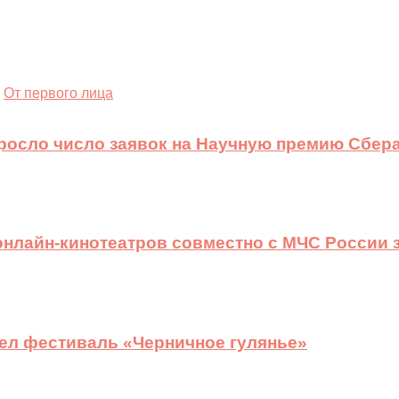
От первого лица
ыросло число заявок на Научную премию Сбера
 онлайн-кинотеатров совместно с МЧС России
ел фестиваль «Черничное гулянье»