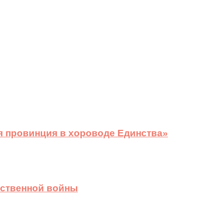
я провинция в хороводе Единства»
ественной войны