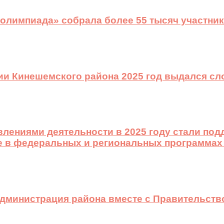
 олимпиада» собрала более 55 тысяч участник
ии Кинешемского района 2025 год выдался с
лениями деятельности в 2025 году стали подд
е в федеральных и региональных программах
 администрация района вместе с Правительст