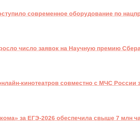
оступило современное оборудование по нацп
ыросло число заявок на Научную премию Сбера
 онлайн-кинотеатров совместно с МЧС России
ома» за ЕГЭ-2026 обеспечила свыше 7 млн ч