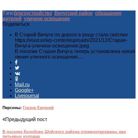
Тэги:
благоустройство
,
Вичугский район
,
обращения
жителей
,
уличное освещение
Поделиться
В Старой Вичуге по дороге в рощу стало светлее
https://vlast.io/wp-content/uploads/2021/12/Старая-
Вичуга-уличное-освещение.jpeg
В поселке Старая Вичуга теперь установлена новая
линия уличного освещения.…
Mail.ru
Google+
Livejournal
Персоны:
Глазов Евгений
Предыдущий пост
В поселке Колобово Шуйского района отремонтированы два
питьевых колодца