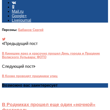
Mail.ru
Google+
Livejournal
Персоны:
Бабанов Сергей
Предыдущий пост
В Кинешме ярко и красочно прошел День города и Праздник
Волжского бульвара: ФОТО
Следующий пост
В Кохме проводят праздники улиц
Возможно вас заинтересует
В Родниках прошел еще один «ночной»
фестиваль