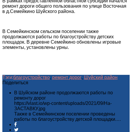
В рамках предоставленной областной субсидии начался
ремонт дороги общего пользования по улице Восточная
в д.Семейкино Шуйского района.
В Семейкинском сельском поселении также
продолжаются работы по благоустройству детских
площадок. В деревне Семейкино обновлены игровые
элементы, установлены урны.
Тэги:
благоустройство
,
ремонт дорог
,
Шуйский район
Поделиться
В Шуйском районе продолжаются работы по
ремонту дорог
https://vlast.io/wp-content/uploads/2021/09/На-
ЗАСТАВКУ.jpg
Также в Семейкинском поселении проведены
работы по благоустройству детской площадки.…