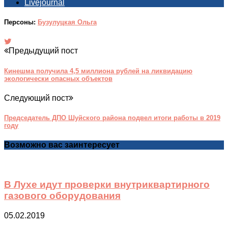
Livejournal
Персоны:
Бузулуцкая Ольга
Предыдущий пост
Кинешма получила 4,5 миллиона рублей на ликвидацию
экологически опасных объектов
Следующий пост
Председатель ДПО Шуйского района подвел итоги работы в 2019
году
Возможно вас заинтересует
В Лухе идут проверки внутриквартирного
газового оборудования
05.02.2019