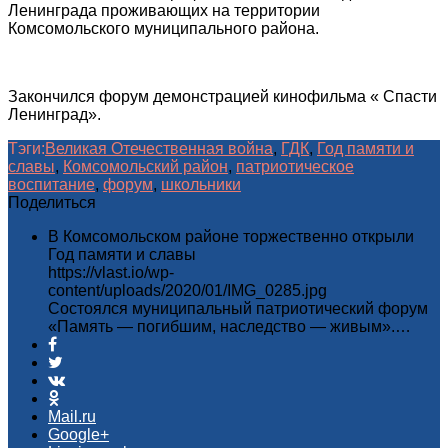
Ленинграда проживающих на территории
Комсомольского муниципального района.
Закончился форум демонстрацией кинофильма « Спасти
Ленинград».
Тэги:
Великая Отечественная война
,
ГДК
,
Год памяти и
славы
,
Комсомольский район
,
патриотическое
воспитание
,
форум
,
школьники
Поделиться
В Комсомольском районе торжественно открыли
Год памяти и славы
https://vlast.io/wp-
content/uploads/2020/01/IMG_0285.jpg
Состоялся муниципальный патриотический форум
«Память — погибшим, наследство — живым».…
Mail.ru
Google+