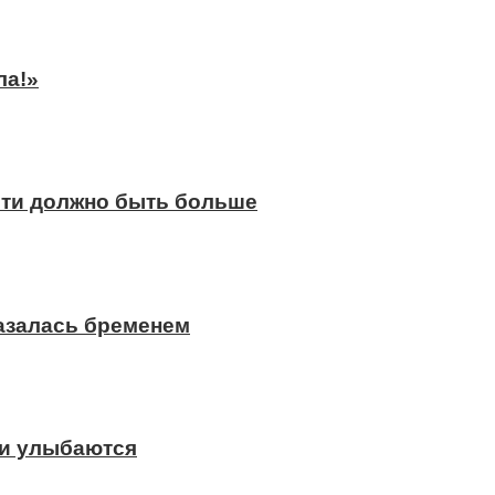
ла!»
сти должно быть больше
казалась бременем
ди улыбаются