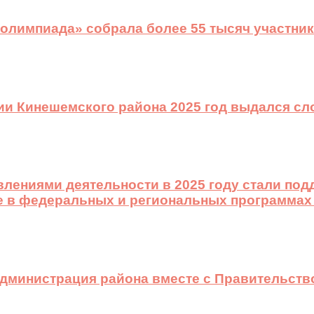
 олимпиада» собрала более 55 тысяч участник
ии Кинешемского района 2025 год выдался с
лениями деятельности в 2025 году стали подд
е в федеральных и региональных программах
 администрация района вместе с Правительст