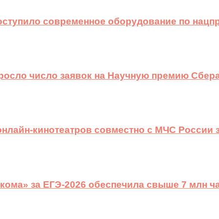
оступило современное оборудование по нацп
ыросло число заявок на Научную премию Сбера
 онлайн-кинотеатров совместно с МЧС России
ома» за ЕГЭ-2026 обеспечила свыше 7 млн ч