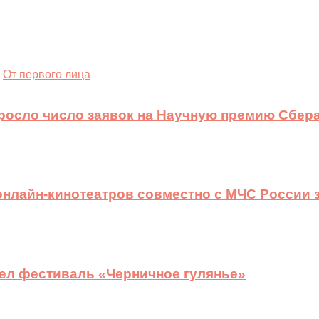
От первого лица
ыросло число заявок на Научную премию Сбера
 онлайн-кинотеатров совместно с МЧС России
ел фестиваль «Черничное гулянье»