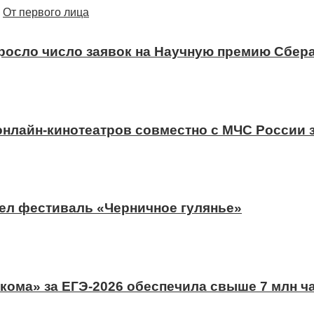
От первого лица
ыросло число заявок на Научную премию Сбера
 онлайн-кинотеатров совместно с МЧС России
ел фестиваль «Черничное гулянье»
ома» за ЕГЭ-2026 обеспечила свыше 7 млн ч