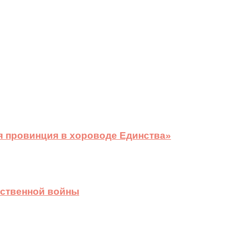
я провинция в хороводе Единства»
ественной войны