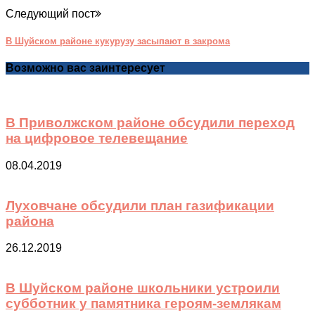
Следующий пост
В Шуйском районе кукурузу засыпают в закрома
Возможно вас заинтересует
В Приволжском районе обсудили переход
на цифровое телевещание
08.04.2019
Луховчане обсудили план газификации
района
26.12.2019
В Шуйском районе школьники устроили
субботник у памятника героям-землякам