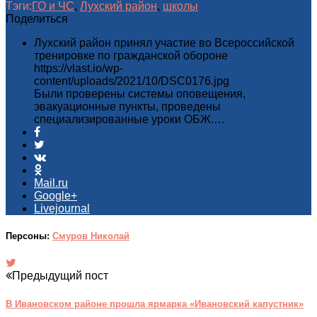
Тэги:
ГО и ЧС
,
Лухский район
,
школы
Поделиться
Лухский район принял участие во Всероссийской
тренировке по гражданской обороне
https://vlast.io/wp-
content/uploads/2021/10/DSC0176.jpg
Были проверены системы оповещения,
эвакуационные пункты, проведены
специализированные уроки ОБЖ.…
Mail.ru
Google+
Livejournal
Персоны:
Смуров Николай
Предыдущий пост
В Ивановском районе прошла ярмарка «Ивановский капустник»