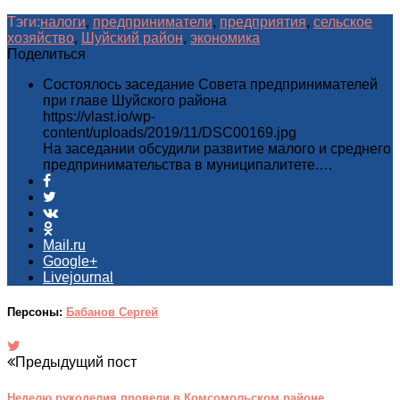
Тэги:
налоги
,
предприниматели
,
предприятия
,
сельское
хозяйство
,
Шуйский район
,
экономика
Поделиться
Состоялось заседание Совета предпринимателей
при главе Шуйского района
https://vlast.io/wp-
content/uploads/2019/11/DSC00169.jpg
На заседании обсудили развитие малого и среднего
предпринимательства в муниципалитете.…
Mail.ru
Google+
Livejournal
Персоны:
Бабанов Сергей
Предыдущий пост
Неделю рукоделия провели в Комсомольском районе