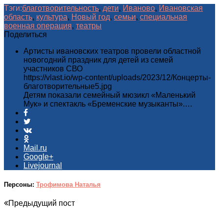
Тэги:
благотворительность
,
дети
,
Иваново
,
Ивановская
область
,
культура
,
Новый год
,
семьи
,
специальная
военная операция
,
театры
Поделиться
Артисты ивановских театров провели областной
новогодний праздник для детей из семей
участников СВО
https://vlast.io/wp-content/uploads/2023/12/Концерты-
благотворительные5.jpg
Детям показали семейный мюзикл «Маленький
Мук» и спектакль «Бременские музыканты».…
Mail.ru
Google+
Livejournal
Персоны:
Трофимова Наталья
Предыдущий пост