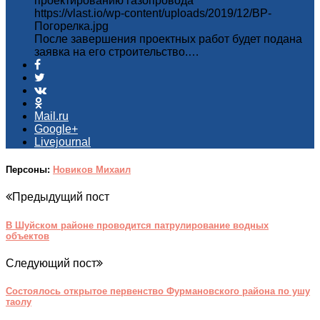
проектированию газопровода
https://vlast.io/wp-content/uploads/2019/12/ВР-
Погорелка.jpg
После завершения проектных работ будет подана
заявка на его строительство.…
Mail.ru
Google+
Livejournal
Персоны:
Новиков Михаил
Предыдущий пост
В Шуйском районе проводится патрулирование водных
объектов
Следующий пост
Состоялось открытое первенство Фурмановского района по ушу
таолу