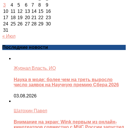
3
4
5
6
7
8
9
10
11
12
13
14
15
16
17
18
19
20
21
22
23
24
25
26
27
28
29
30
31
« Июл
Последние новости
Журнал Власть. ИО
Наука в моде: более чем на треть выросло
число заявок на Научную премию Сбера 2026
03.08.2026
Шатохин Павел
Внимание на экран: Wink первым из онлайн-
кинотеатров совместно с МЧС России запустил