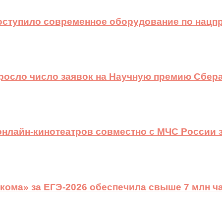
оступило современное оборудование по нацп
ыросло число заявок на Научную премию Сбера
 онлайн-кинотеатров совместно с МЧС России
ома» за ЕГЭ-2026 обеспечила свыше 7 млн ч