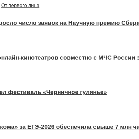
От первого лица
ыросло число заявок на Научную премию Сбера
 онлайн-кинотеатров совместно с МЧС России
ел фестиваль «Черничное гулянье»
ома» за ЕГЭ-2026 обеспечила свыше 7 млн ч