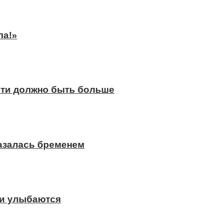
ла!»
сти должно быть больше
казалась бременем
ди улыбаются