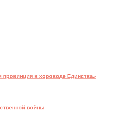
я провинция в хороводе Единства»
ественной войны