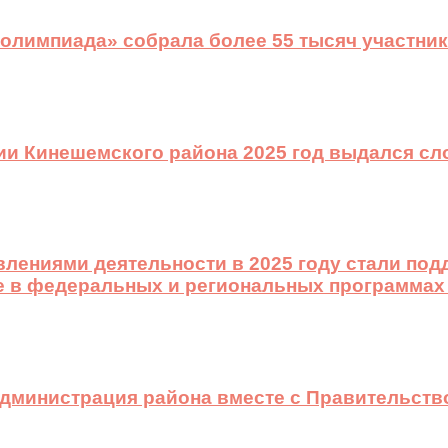
 олимпиада» собрала более 55 тысяч участник
ии Кинешемского района 2025 год выдался с
лениями деятельности в 2025 году стали подд
е в федеральных и региональных программах
 администрация района вместе с Правительст