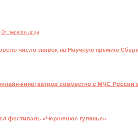
От первого лица
ыросло число заявок на Научную премию Сбера
 онлайн-кинотеатров совместно с МЧС России
ел фестиваль «Черничное гулянье»