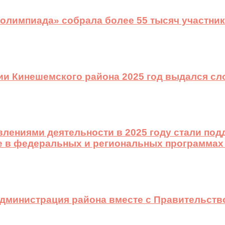
 олимпиада» собрала более 55 тысяч участник
ии Кинешемского района 2025 год выдался с
лениями деятельности в 2025 году стали подд
е в федеральных и региональных программах
 администрация района вместе с Правительст