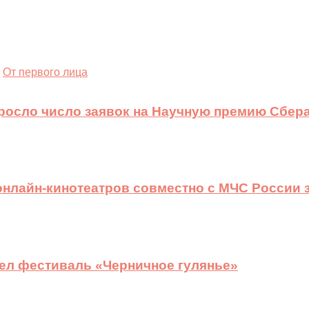
От первого лица
ыросло число заявок на Научную премию Сбера
 онлайн-кинотеатров совместно с МЧС России
ел фестиваль «Черничное гулянье»