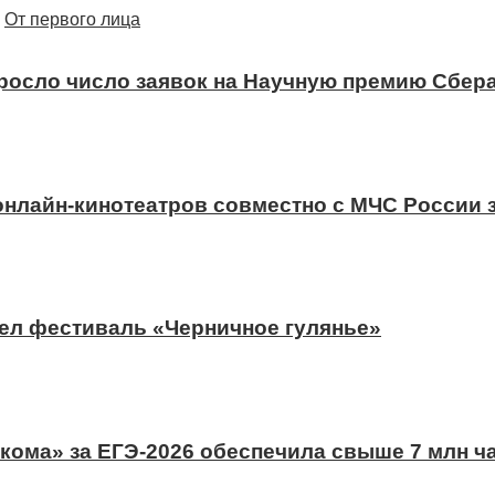
От первого лица
ыросло число заявок на Научную премию Сбера
 онлайн-кинотеатров совместно с МЧС России
ел фестиваль «Черничное гулянье»
ома» за ЕГЭ-2026 обеспечила свыше 7 млн ч