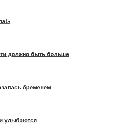
ла!»
сти должно быть больше
казалась бременем
ди улыбаются