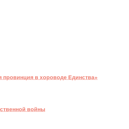
я провинция в хороводе Единства»
ественной войны