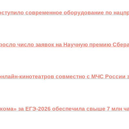
оступило современное оборудование по нацп
ыросло число заявок на Научную премию Сбера
 онлайн-кинотеатров совместно с МЧС России
ома» за ЕГЭ-2026 обеспечила свыше 7 млн ч