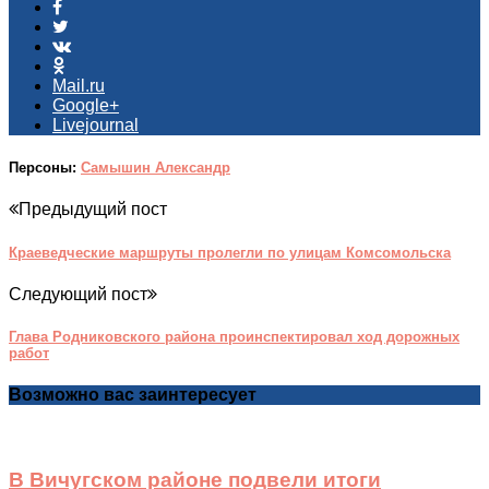
Mail.ru
Google+
Livejournal
Персоны:
Самышин Александр
Предыдущий пост
Краеведческие маршруты пролегли по улицам Комсомольска
Следующий пост
Глава Родниковского района проинспектировал ход дорожных
работ
Возможно вас заинтересует
В Вичугском районе подвели итоги