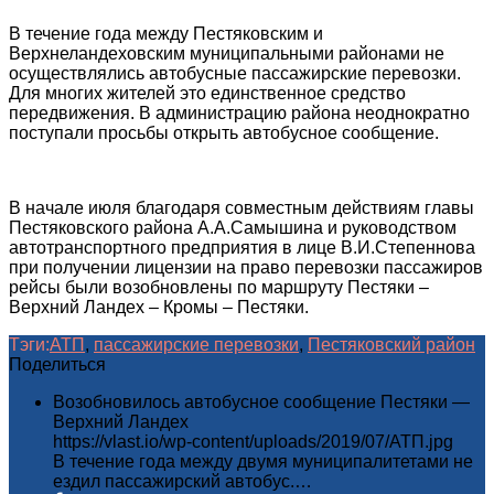
В течение года между Пестяковским и
Верхнеландеховским муниципальными районами не
осуществлялись автобусные пассажирские перевозки.
Для многих жителей это единственное средство
передвижения. В администрацию района неоднократно
поступали просьбы открыть автобусное сообщение.
В начале июля благодаря совместным действиям главы
Пестяковского района А.А.Самышина и руководством
автотранспортного предприятия в лице В.И.Степеннова
при получении лицензии на право перевозки пассажиров
рейсы были возобновлены по маршруту Пестяки –
Верхний Ландех – Кромы – Пестяки.
Тэги:
АТП
,
пассажирские перевозки
,
Пестяковский район
Поделиться
Возобновилось автобусное сообщение Пестяки —
Верхний Ландех
https://vlast.io/wp-content/uploads/2019/07/АТП.jpg
В течение года между двумя муниципалитетами не
ездил пассажирский автобус.…