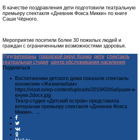
В качестве поздравления дети подготовили театральную
премьеру спектакля «Дневник Фокса Микки» по книге
Саши Чёрного.
Мероприятие посетили более 30 пожилых людей и
граждан с ограниченными возможностями здоровья.
Тэги:
ветераны
,
городской округ Кохма
,
дети
,
спектакль
,
театральная студия
,
центр обслуживания населения
Поделиться
Воспитанники детского дома показали спектакль
кохомским «Жизнелюбам»
https://vlast.io/wp-content/uploads/2019/03/бабушки-и-
внуки.2docx.jpg
Театр-студия «Детский остров» представила
ветеранам премьеру спектакля «Дневник Фокса
Микки». …