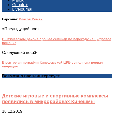
Mail.ru
Google+
Livejournal
Персоны:
Власов Роман
Предыдущий пост
В Лежневском районе прошел семинар по переходу на цифровое
вещание
Следующий пост
В центре ангиографии Кинешемской ЦРБ выполнена первая
операция
Возможно вас заинтересует
Детские игровые и спортивные комплексы
появились в микрорайонах Кинешмы
18.12.2019