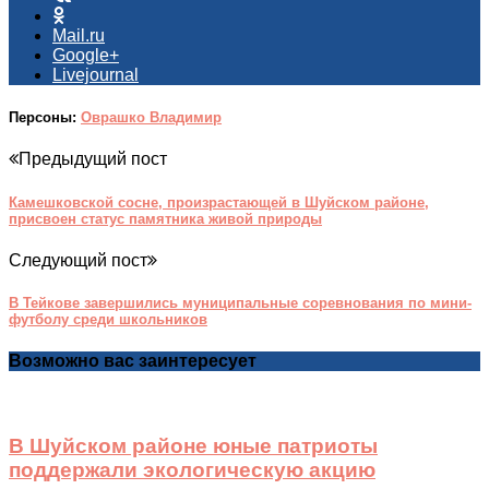
Mail.ru
Google+
Livejournal
Персоны:
Оврашко Владимир
Предыдущий пост
Камешковской сосне, произрастающей в Шуйском районе,
присвоен статус памятника живой природы
Следующий пост
В Тейкове завершились муниципальные соревнования по мини-
футболу среди школьников
Возможно вас заинтересует
В Шуйском районе юные патриоты
поддержали экологическую акцию