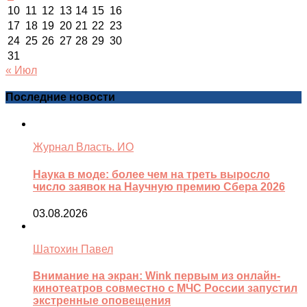
10
11
12
13
14
15
16
17
18
19
20
21
22
23
24
25
26
27
28
29
30
31
« Июл
Последние новости
Журнал Власть. ИО
Наука в моде: более чем на треть выросло
число заявок на Научную премию Сбера 2026
03.08.2026
Шатохин Павел
Внимание на экран: Wink первым из онлайн-
кинотеатров совместно с МЧС России запустил
экстренные оповещения