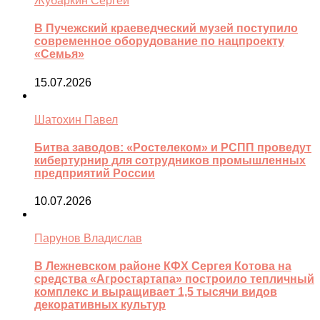
Жубаркин Сергей
В Пучежский краеведческий музей поступило
современное оборудование по нацпроекту
«Семья»
15.07.2026
Шатохин Павел
Битва заводов: «Ростелеком» и РСПП проведут
кибертурнир для сотрудников промышленных
предприятий России
10.07.2026
Парунов Владислав
В Лежневском районе КФХ Сергея Котова на
средства «Агростартапа» построило тепличный
комплекс и выращивает 1,5 тысячи видов
декоративных культур