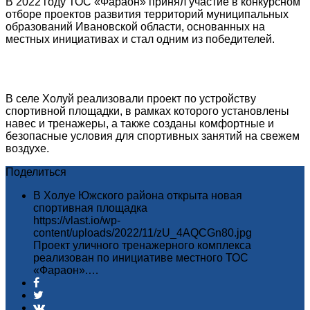
В 2022 году ТОС «Фараон» принял участие в конкурсном
отборе проектов развития территорий муниципальных
образований Ивановской области, основанных на
местных инициативах и стал одним из победителей.
В селе Холуй реализовали проект по устройству
спортивной площадки, в рамках которого установлены
навес и тренажеры, а также созданы комфортные и
безопасные условия для спортивных занятий на свежем
воздухе.
Поделиться
В Холуе Южского района открыта новая
спортивная площадка
https://vlast.io/wp-
content/uploads/2022/11/zU_4AQCGn80.jpg
Проект уличного тренажерного комплекса
реализован по инициативе местного ТОС
«Фараон».…