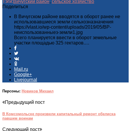
Тэги:
Вичугский район
,
сельское хозяйство
Поделиться
В Вичугском районе вводятся в оборот ранее не
использовавшиеся земли сельхозназначения
https://vlast.io/wp-content/uploads/2019/05/ВР-
неиспользованныез-земли1.jpg
Всего планируется ввести в оборот земельные
участки площадью 325 гектаров.…
Mail.ru
Google+
Livejournal
Персоны:
Новиков Михаил
Предыдущий пост
В Комсомольске произвели капитальный ремонт обелиска
павшим воинам
Следующий пост