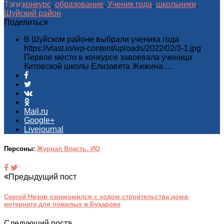
Тэги:
конкурс
,
образование
,
Ученик года
,
школьники
,
Шуйский район
Поделиться
В Шуйском районе выбрали ученика года
https://vlast.io/wp-content/uploads/2022/02/3-1.jpg
Первое место в конкурсе завоевала ученица
Китовской школы Елизавета Жижина.…
Mail.ru
Google+
Livejournal
Персоны:
Журнал Власть. ИО
Предыдущий пост
Сергей Низов ознакомился с ходом строительства дома-
интерната для пожилых в Бухарове
Следующий пост