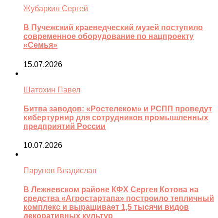
Жубаркин Сергей
В Пучежский краеведческий музей поступило
современное оборудование по нацпроекту
«Семья»
15.07.2026
Шатохин Павел
Битва заводов: «Ростелеком» и РСПП проведут
кибертурнир для сотрудников промышленных
предприятий России
10.07.2026
Парунов Владислав
В Лежневском районе КФХ Сергея Котова на
средства «Агростартапа» построило тепличный
комплекс и выращивает 1,5 тысячи видов
декоративных культур