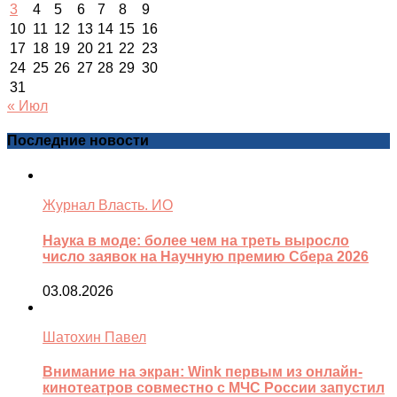
3
4
5
6
7
8
9
10
11
12
13
14
15
16
17
18
19
20
21
22
23
24
25
26
27
28
29
30
31
« Июл
Последние новости
Журнал Власть. ИО
Наука в моде: более чем на треть выросло
число заявок на Научную премию Сбера 2026
03.08.2026
Шатохин Павел
Внимание на экран: Wink первым из онлайн-
кинотеатров совместно с МЧС России запустил