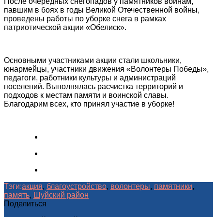
После очередных снегопадов у памятников воинам,
павшим в боях в годы Великой Отечественной войны,
проведены работы по уборке снега в рамках
патриотической акции «Обелиск».
Основными участниками акции стали школьники,
юнармейцы, участники движения «Волонтеры Победы»,
педагоги, работники культуры и администраций
поселений. Выполнялась расчистка территорий и
подходов к местам памяти и воинской славы.
Благодарим всех, кто принял участие в уборке!
Тэги:
акция
,
благоустройство
,
волонтеры
,
памятники
,
память
,
Шуйский район
Поделиться