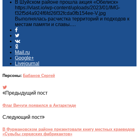
В Шуйском районе прошла акция «Обелиск»
https://vlast.io/wp-content/uploads/2023/01/IMG-
f32f5d4a924f6fd26f32fcda0fb154ee-V.jpg
Выполнялась расчистка территорий и подходов к
местам памяти и славы.…
Mail.ru
Google+
Livejournal
Персоны:
Бабанов Сергей
Предыдущий пост
Флаг Вичуги появился в Антарктиде
Следующий пост
В Фурмановском районе презентовали книгу местных краеведов
«Судьбы середских фабрикантов»