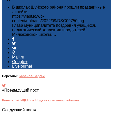
В школах Шуйского района прошли праздничные
линейки
https://vlast.io/wp-
content/uploads/2022/09/DSC09750.jpg
Глава муниципалитета поздравил учащихся,
педагогический коллектив и родителей
Милюковской школы.…
Mail.ru
Google+
Livejournal
Персоны:
Бабанов Сергей
Предыдущий пост
Кинозал «ЛИДЕР» в Родниках отметил юбилей
Следующий пост