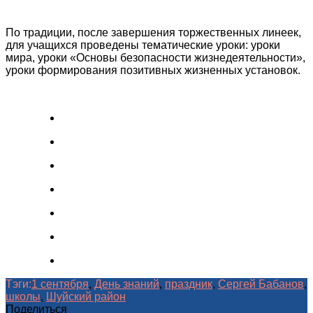
По традиции, после завершения торжественных линеек,
для учащихся проведены тематические уроки: уроки
мира, уроки «Основы безопасности жизнедеятельности»,
уроки формирования позитивных жизненных установок.
Тэги:
1 сентября
,
День знаний
,
праздник
,
Сергей Бабанов
,
школы
,
Шуйский район
Поделиться