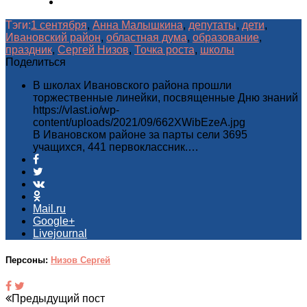
Тэги:
1 сентября
,
Анна Малышкина
,
депутаты
,
дети
,
Ивановский район
,
областная дума
,
образование
,
праздник
,
Сергей Низов
,
Точка роста
,
школы
Поделиться
В школах Ивановского района прошли
торжественные линейки, посвященные Дню знаний
https://vlast.io/wp-
content/uploads/2021/09/662XWibEzeA.jpg
В Ивановском районе за парты сели 3695
учащихся, 441 первоклассник.…
Mail.ru
Google+
Livejournal
Персоны:
Низов Сергей
Предыдущий пост