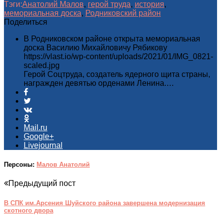
Тэги:
Анатолий Малов
,
герой труда
,
история
,
мемориальная доска
,
Родниковский район
Поделиться
В Родниковском районе открыта мемориальная
доска Василию Михайловичу Рябикову
https://vlast.io/wp-content/uploads/2021/01/IMG_0821-
scaled.jpg
Герой Соцтруда, создатель ядерного щита страны,
награжден девятью орденами Ленина.…
Mail.ru
Google+
Livejournal
Персоны:
Малов Анатолий
Предыдущий пост
В СПК им.Арсения Шуйского района завершена модернизация
скотного двора