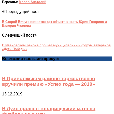
Персоны:
Малов Анатолий
Предыдущий пост
В Старой Вичуге появится арт-объект в честь Юрия Гагарина и
Валерия Чкалова
Следующий пост
В Ивановском районе прошел муниципальный форум ветеранов
«Дети Победы»
Возможно вас заинтересует
В Приволжском районе торжественно
вручили премию «Успех года — 2019»
13.12.2019
В Лухе прошёл товарищеский матч по