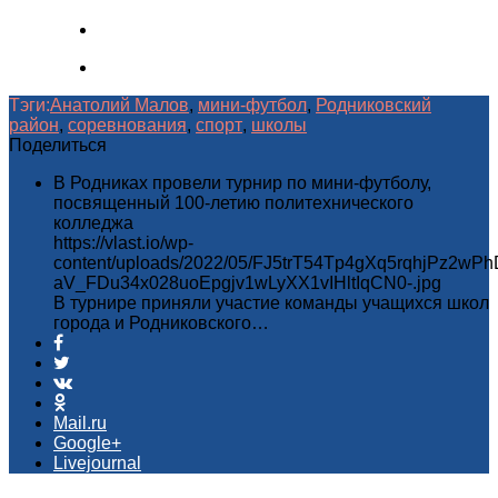
Тэги:
Анатолий Малов
,
мини-футбол
,
Родниковский
район
,
соревнования
,
спорт
,
школы
Поделиться
В Родниках провели турнир по мини-футболу,
посвященный 100-летию политехнического
колледжа
https://vlast.io/wp-
content/uploads/2022/05/FJ5trT54Tp4gXq5rqhjPz2
aV_FDu34x028uoEpgjv1wLyXX1vIHltIqCN0-.jpg
В турнире приняли участие команды учащихся школ
города и Родниковского…
Mail.ru
Google+
Livejournal