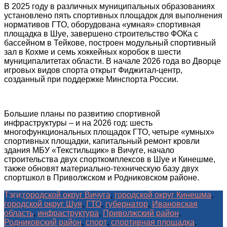
В 2025 году в различных муниципальных образованиях
установлено пять спортивных площадок для выполнения
нормативов ГТО, оборудована «умная» спортивная
площадка в Шуе, завершено строительство ФОКа с
бассейном в Тейкове, построен модульный спортивный
зал в Кохме и семь хоккейных коробок в шести
муниципалитетах области. В начале 2026 года во Дворце
игровых видов спорта открыт Фиджитал-центр,
созданный при поддержке Минспорта России.
Большие планы по развитию спортивной
инфраструктуры – и на 2026 год: шесть
многофункциональных площадок ГТО, четыре «умных»
спортивных площадки, капитальный ремонт кровли
здания МБУ «Текстильщик» в Вичуге, начало
строительства двух спорткомплексов в Шуе и Кинешме,
также обновят материально-техническую базу двух
спортшкол в Приволжском и Родниковском районе.
Тэги:
городской округ Вичуга
,
городской округ Кинешма
,
городской округ Шуя
,
ГТО
,
губернатор
,
Ивановская
область
,
инфраструктура
,
Приволжский район
,
Родниковский район
,
спорт
,
спортивная площадка
,