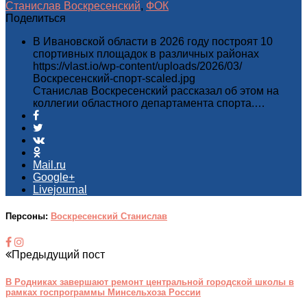
Станислав Воскресенский
,
ФОК
Поделиться
В Ивановской области в 2026 году построят 10
спортивных площадок в различных районах
https://vlast.io/wp-content/uploads/2026/03/
Воскресенский-спорт-scaled.jpg
Станислав Воскресенский рассказал об этом на
коллегии областного департамента спорта.…
Mail.ru
Google+
Livejournal
Персоны:
Воскресенский Станислав
Предыдущий пост
В Родниках завершают ремонт центральной городской школы в
рамках госпрограммы Минсельхоза России