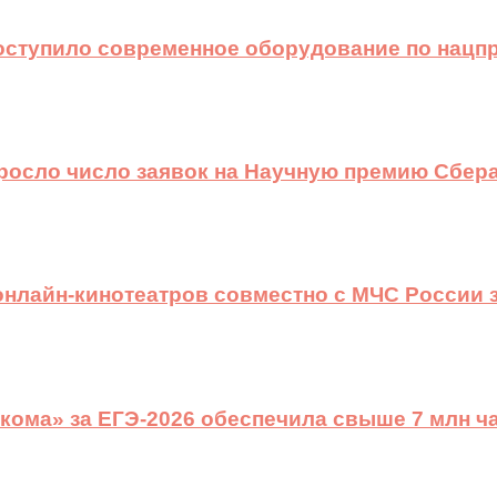
оступило современное оборудование по нацп
ыросло число заявок на Научную премию Сбера
 онлайн-кинотеатров совместно с МЧС России
ома» за ЕГЭ-2026 обеспечила свыше 7 млн ч