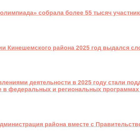
 олимпиада» собрала более 55 тысяч участник
ии Кинешемского района 2025 год выдался с
лениями деятельности в 2025 году стали подд
е в федеральных и региональных программах
 администрация района вместе с Правительст