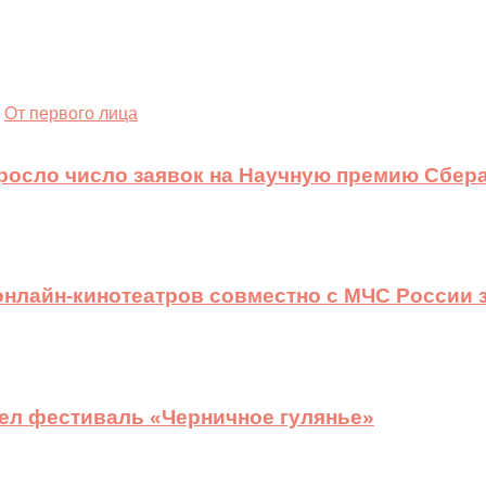
От первого лица
ыросло число заявок на Научную премию Сбера
 онлайн-кинотеатров совместно с МЧС России
ел фестиваль «Черничное гулянье»