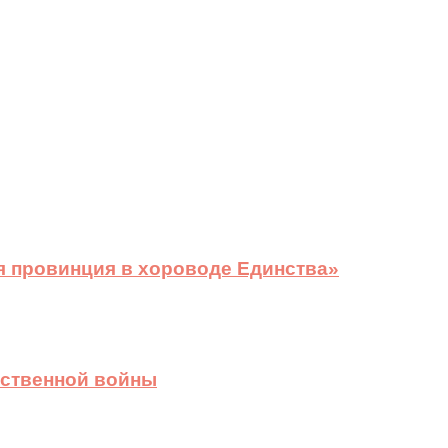
я провинция в хороводе Единства»
ественной войны