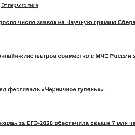
От первого лица
ыросло число заявок на Научную премию Сбера
 онлайн-кинотеатров совместно с МЧС России
ел фестиваль «Черничное гулянье»
ома» за ЕГЭ-2026 обеспечила свыше 7 млн ч