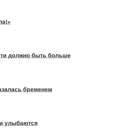
ла!»
сти должно быть больше
казалась бременем
ди улыбаются