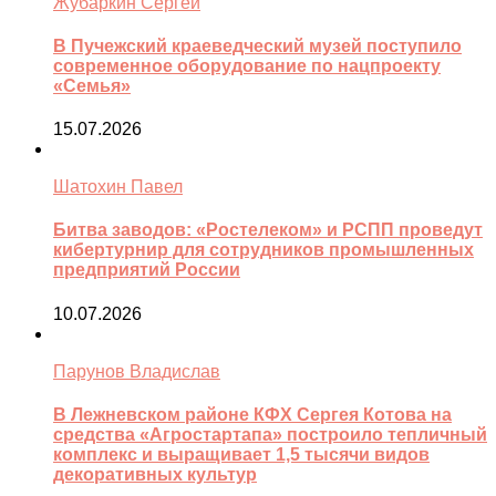
Жубаркин Сергей
В Пучежский краеведческий музей поступило
современное оборудование по нацпроекту
«Семья»
15.07.2026
Шатохин Павел
Битва заводов: «Ростелеком» и РСПП проведут
кибертурнир для сотрудников промышленных
предприятий России
10.07.2026
Парунов Владислав
В Лежневском районе КФХ Сергея Котова на
средства «Агростартапа» построило тепличный
комплекс и выращивает 1,5 тысячи видов
декоративных культур