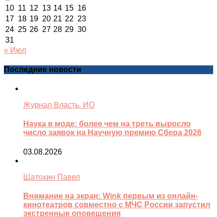
10
11
12
13
14
15
16
17
18
19
20
21
22
23
24
25
26
27
28
29
30
31
« Июл
Последние новости
Журнал Власть. ИО
Наука в моде: более чем на треть выросло
число заявок на Научную премию Сбера 2026
03.08.2026
Шатохин Павел
Внимание на экран: Wink первым из онлайн-
кинотеатров совместно с МЧС России запустил
экстренные оповещения