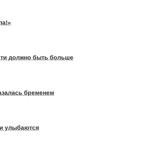
ла!»
сти должно быть больше
казалась бременем
ди улыбаются