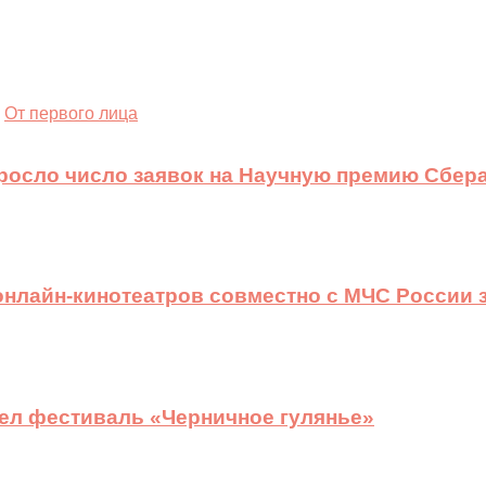
От первого лица
ыросло число заявок на Научную премию Сбера
 онлайн-кинотеатров совместно с МЧС России
ел фестиваль «Черничное гулянье»