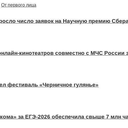
От первого лица
ыросло число заявок на Научную премию Сбера
 онлайн-кинотеатров совместно с МЧС России
ел фестиваль «Черничное гулянье»
ома» за ЕГЭ-2026 обеспечила свыше 7 млн ч