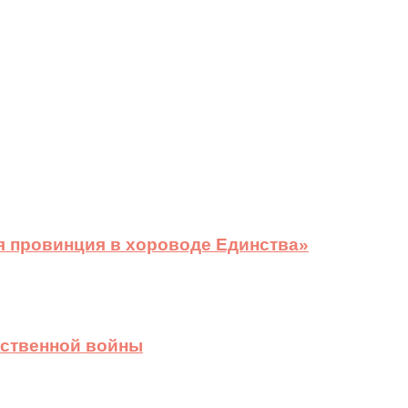
я провинция в хороводе Единства»
ественной войны