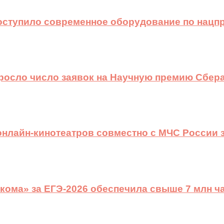
оступило современное оборудование по нацп
ыросло число заявок на Научную премию Сбера
 онлайн-кинотеатров совместно с МЧС России
ома» за ЕГЭ-2026 обеспечила свыше 7 млн ч