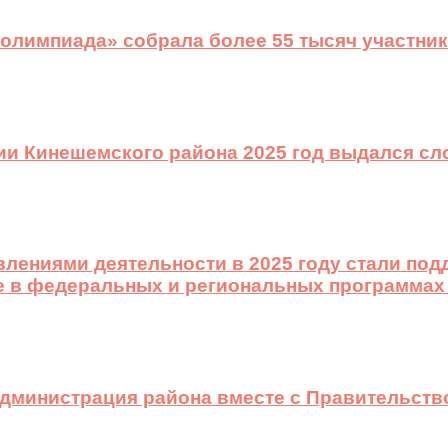
 олимпиада» собрала более 55 тысяч участник
ии Кинешемского района 2025 год выдался с
лениями деятельности в 2025 году стали подд
е в федеральных и региональных программах
 администрация района вместе с Правительст