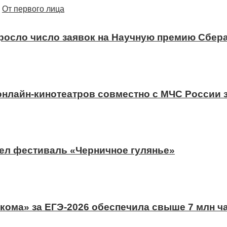
От первого лица
ыросло число заявок на Научную премию Сбера
 онлайн-кинотеатров совместно с МЧС России
ел фестиваль «Черничное гулянье»
ома» за ЕГЭ-2026 обеспечила свыше 7 млн ч