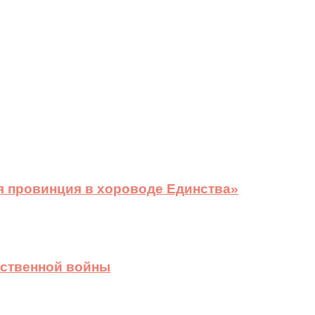
я провинция в хороводе Единства»
ественной войны