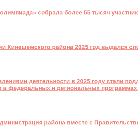
 олимпиада» собрала более 55 тысяч участник
ии Кинешемского района 2025 год выдался с
лениями деятельности в 2025 году стали подд
е в федеральных и региональных программах
 администрация района вместе с Правительст