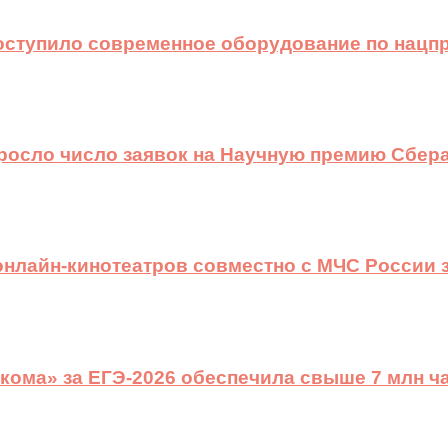
оступило современное оборудование по нацп
ыросло число заявок на Научную премию Сбера
 онлайн-кинотеатров совместно с МЧС России
ома» за ЕГЭ-2026 обеспечила свыше 7 млн ч