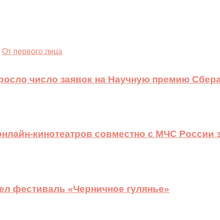
От первого лица
ыросло число заявок на Научную премию Сбера
 онлайн-кинотеатров совместно с МЧС России
ел фестиваль «Черничное гулянье»