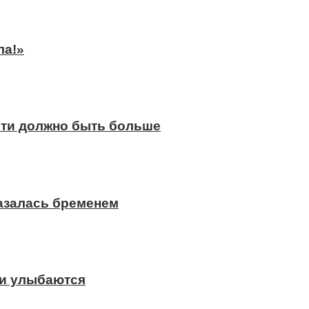
ла!»
сти должно быть больше
казалась бременем
ди улыбаются