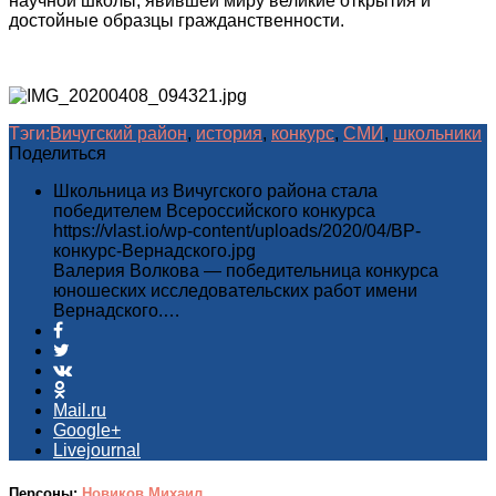
научной школы, явившей миру великие открытия и
достойные образцы гражданственности.
Тэги:
Вичугский район
,
история
,
конкурс
,
СМИ
,
школьники
Поделиться
Школьница из Вичугского района стала
победителем Всероссийского конкурса
https://vlast.io/wp-content/uploads/2020/04/ВР-
конкурс-Вернадского.jpg
Валерия Волкова — победительница конкурса
юношеских исследовательских работ имени
Вернадского.…
Mail.ru
Google+
Livejournal
Персоны:
Новиков Михаил