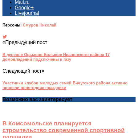
Mail.ru
Google+
Livejournal
Персоны:
Смуров Николай
Предыдущий пост
В деревне Орьмово Большое Ивановского района 17
домовладений подключены к газу
Следующий пост
Участники клубов молодых семей Вичугского района активно
провели новогодние праздники
Возможно вас заинтересует
В Комсомольске планируется
строительство современной спортивной
площадки