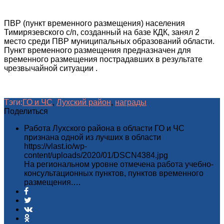
ПВР (пункт временного размещения) населения
Тимирязевского с/п, созданный на базе КДК, занял 2
место среди ПВР муниципальных образований области.
Пункт временного размещения предназначен для
временного размещения пострадавших в результате
чрезвычайной ситуации .
Тэги:
ГО и ЧС
,
Лухский район
,
награды
Поделиться
Работа Лухского района в области ГО и ЧС
признана одной из лучших в области
https://vlast.io/wp-
content/uploads/2020/01/DSCN4384.jpg
На региональном уровне отмечена работа учебно-
консультационных пунктов, пунктов временного
размещения.…