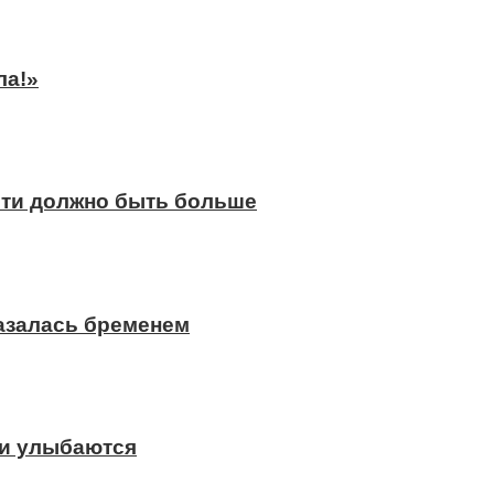
ла!»
сти должно быть больше
казалась бременем
ди улыбаются