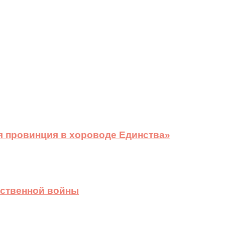
я провинция в хороводе Единства»
ественной войны