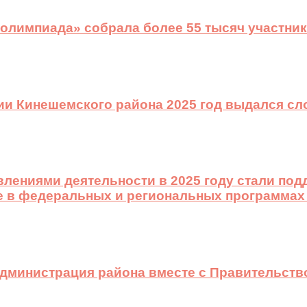
 олимпиада» собрала более 55 тысяч участник
ии Кинешемского района 2025 год выдался с
лениями деятельности в 2025 году стали подд
е в федеральных и региональных программах
 администрация района вместе с Правительст