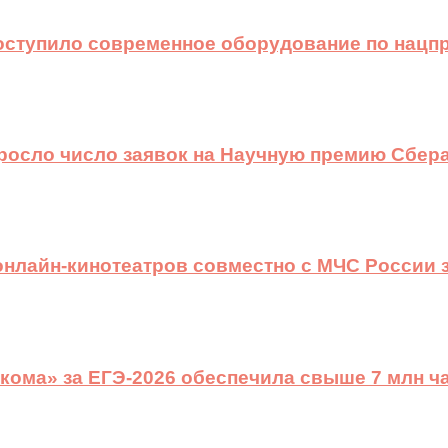
оступило современное оборудование по нацп
ыросло число заявок на Научную премию Сбера
 онлайн-кинотеатров совместно с МЧС России
ома» за ЕГЭ-2026 обеспечила свыше 7 млн ч