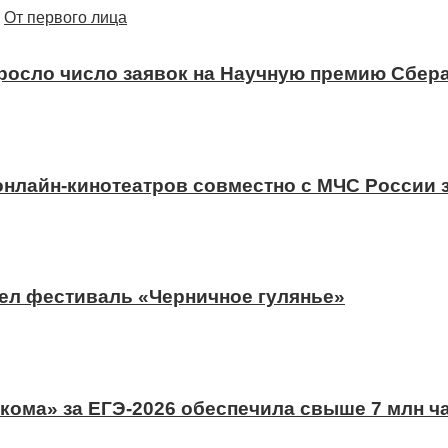
От первого лица
ыросло число заявок на Научную премию Сбера
 онлайн-кинотеатров совместно с МЧС России
ел фестиваль «Черничное гулянье»
ома» за ЕГЭ-2026 обеспечила свыше 7 млн ч