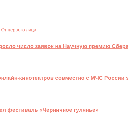
От первого лица
ыросло число заявок на Научную премию Сбера
 онлайн-кинотеатров совместно с МЧС России
ел фестиваль «Черничное гулянье»