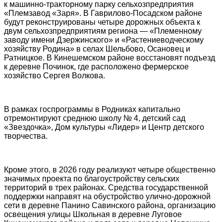
к машинно-тракторному парку сельхозпредприятия
«Племзавод «Заря». В Гаврилово-Посадском районе
будут реконструированы четыре дорожных объекта к
двум сельхозпредприятиям региона — «Племенному
заводу имени Дзержинского» и «Растениеводческому
хозяйству Родина» в селах Шельбово, Осановец и
Ратницкое. В Кинешемском районе восстановят подъезд
к деревне Починок, где расположено фермерское
хозяйство Сергея Волкова.
В рамках госпрограммы в Родниках капитально
отремонтируют среднюю школу № 4, детский сад
«Звездочка», Дом культуры «Лидер» и Центр детского
творчества.
Кроме этого, в 2026 году реализуют четыре общественно
значимых проекта по благоустройству сельских
территорий в трех районах. Средства государственной
поддержки направят на обустройство улично-дорожной
сети в деревне Панино Савинского района, организацию
освещения улицы Школьная в деревне Луговое