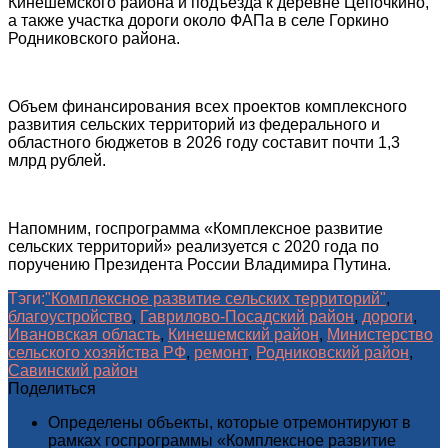
Кинешемского района и подъезда к деревне Цепочкино,
а также участка дороги около ФАПа в селе Горкино
Родниковского района.
Объем финансирования всех проектов комплексного
развития сельских территорий из федерального и
областного бюджетов в 2026 году составит почти 1,3
млрд рублей.
Напомним, госпрограмма «Комплексное развитие
сельских территорий» реализуется с 2020 года по
поручению Президента России Владимира Путина.
Тэги:
"Комплексное развитие сельских территорий"
,
благоустройство
,
Гаврилово-Посадский район
,
дороги
,
Ивановская область
,
Кинешемский район
,
Министерство
сельского хозяйства РФ
,
ремонт
,
Родниковский район
,
Савинский район
Поделиться
Определены объекты, которые отремонтируют в
рамках госпрограммы «Комплексное развитие