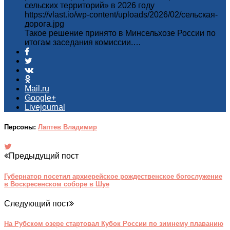
сельских территорий» в 2026 году
https://vlast.io/wp-content/uploads/2026/02/сельская-
дорога.jpg
Такое решение принято в Минсельхозе России по
итогам заседания комиссии.…
Mail.ru
Google+
Livejournal
Персоны:
Лаптев Владимир
Предыдущий пост
Губернатор посетил архиерейское рождественское богослужение
в Воскресенском соборе в Шуе
Следующий пост
На Рубском озере стартовал Кубок России по зимнему плаванию