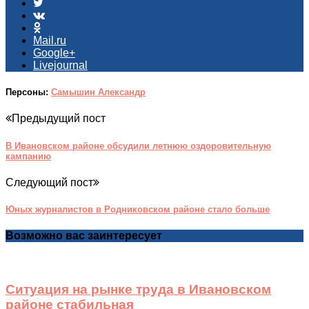
Mail.ru
Google+
Livejournal
Персоны:
Самышин Александр
Предыдущий пост
В Ивановском районе обсудили летнюю оздоровительную
кампанию
Следующий пост
Юных журналистов в Родниковском районе стало больше
Возможно вас заинтересует
Ситуация на рынке труда в Ивановском
районе стабильная