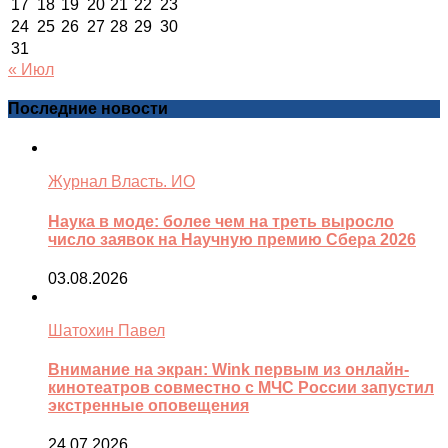
17
18
19
20
21
22
23
24
25
26
27
28
29
30
31
« Июл
Последние новости
Журнал Власть. ИО
Наука в моде: более чем на треть выросло
число заявок на Научную премию Сбера 2026
03.08.2026
Шатохин Павел
Внимание на экран: Wink первым из онлайн-
кинотеатров совместно с МЧС России запустил
экстренные оповещения
24.07.2026