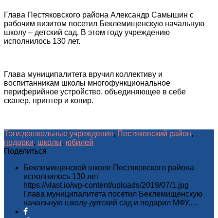
Глава Пестяковского района Александр Самышин с
рабочим визитом посетил Беклемищенскую начальную
школу – детский сад. В этом году учреждению
исполнилось 130 лет.
Глава муниципалитета вручил коллективу и
воспитанникам школы многофункциональное
периферийное устройство, объединяющее в себе
сканер, принтер и копир.
Тэги:
дошкольные учреждения
,
Пестяковский район
,
подарки
,
школы
,
юбилей
Поделиться
Беклемищенской школе Пестяковского района
исполнилось 130 лет
https://vlast.io/wp-content/uploads/2019/07/1.jpg
Глава муниципалитета посетил Беклемищенскую
начальную школу-детский сад и подарил МФУ.…